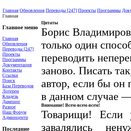
Главная
Обновления
Переводы [247]
Проекты
Программы
Док
Главная
Цитаты
Главное меню
Борис Владимиров
Главная
только один спосо
Обновления
Переводы [247]
переводить непере
Проекты
Программы
Документация
заново. Писать так
Контакты
Ссылки
автор, если бы он 
Поиск
База Переводов
Лотереи
в данном случае —
Кладезь
Дампинг
Внимание! Всем-всем-всем!
Разное
Товарищи! Если 
Наш Форум
Админцентр
завалялись нен
Последние