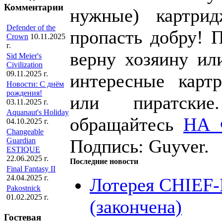
Комментарии
нужные) картри
Defender of the
пропасть добру! 
Crown
10.11.2025
г.
верну хозяину и
Sid Meier's
Civilization
09.11.2025 г.
интересные карт
Новости: С днём
рождения!
или пиратски
03.11.2025 г.
Aquanaut's Holiday
обращайтесь
НА
04.10.2025 г.
Changeable
Подпись: Guyver.
Guardian
ESTIQUE
22.06.2025 г.
Последние новости
Final Fantasy II
24.04.2025 г.
Лотерея CHIEF
Pakostnick
01.02.2025 г.
(закончена)
Гостевая