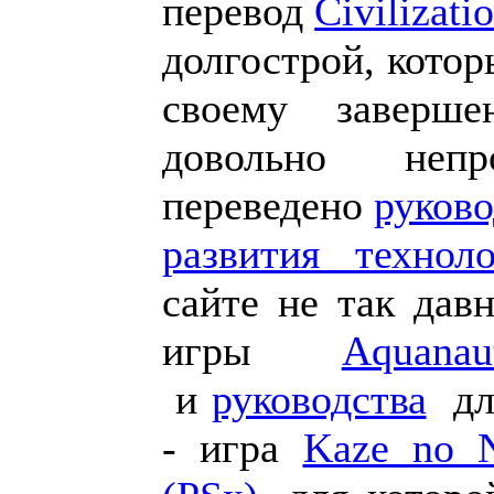
перевод
Civilizat
долгострой, котор
своему заверш
довольно неп
переведено
руково
развития технол
сайте не так дав
игры
Aquana
и
руководства
для
- игра
Kaze no 