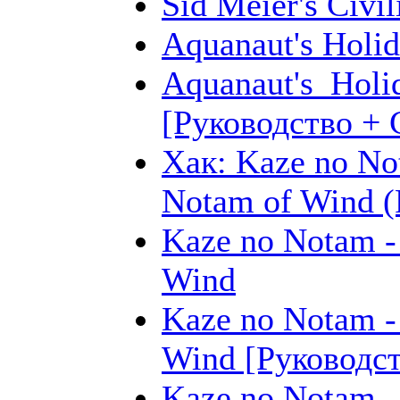
Sid Meier's Civil
Aquanaut's Holi
Aquanaut's_Holi
[Руководство + 
Хак: Kaze no No
Notam of Wind (
Kaze no Notam -
Wind
Kaze no Notam -
Wind [Руководст
Kaze no Notam -