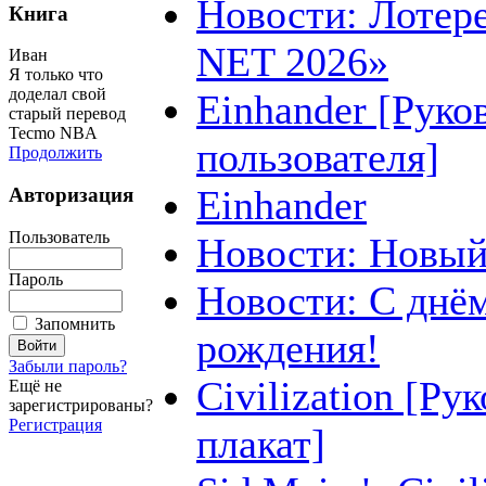
Новости: Лотер
Книга
NET 2026»
Иван
Я только что
доделал свой
Einhander [Руко
старый перевод
Tecmo NBA
пользователя]
Продолжить
Einhander
Авторизация
Пользователь
Новости: Новый
Пароль
Новости: С днё
Запомнить
рождения!
Забыли пароль?
Civilization [Ру
Ещё не
зарегистрированы?
Регистрация
плакат]