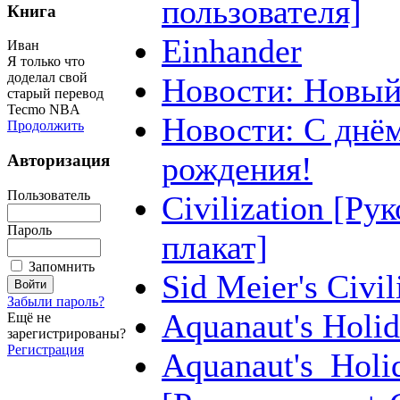
пользователя]
Книга
Einhander
Иван
Я только что
доделал свой
Новости: Новый
старый перевод
Tecmo NBA
Новости: С днё
Продолжить
рождения!
Авторизация
Пользователь
Civilization [Ру
Пароль
плакат]
Запомнить
Sid Meier's Civil
Забыли пароль?
Aquanaut's Holi
Ещё не
зарегистрированы?
Регистрация
Aquanaut's_Holi