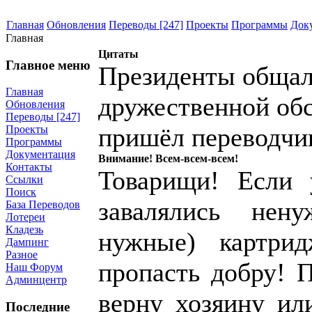
Главная
Обновления
Переводы [247]
Проекты
Программы
Док
Главная
Цитаты
Главное меню
Президенты общал
Главная
дружественной обст
Обновления
Переводы [247]
пришёл переводчик
Проекты
Программы
Документация
Внимание! Всем-всем-всем!
Контакты
Товарищи! Если 
Ссылки
Поиск
завалялись нен
База Переводов
Лотереи
Кладезь
нужные) картри
Дампинг
Разное
пропасть добру! 
Наш Форум
Админцентр
верну хозяину и
Последние