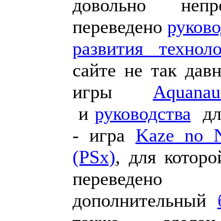
довольно неп
переведено
руково
развития технол
сайте не так дав
игры
Aquana
и
руководства
для
- игра
Kaze no 
(PSx)
, для котор
переве
дополнительный