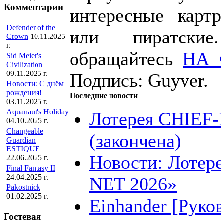
Комментарии
интересные карт
Defender of the
или пиратски
Crown
10.11.2025
г.
обращайтесь
НА
Sid Meier's
Civilization
09.11.2025 г.
Подпись: Guyver.
Новости: С днём
рождения!
Последние новости
03.11.2025 г.
Aquanaut's Holiday
Лотерея CHIEF
04.10.2025 г.
Changeable
(закончена)
Guardian
ESTIQUE
Новости: Лотер
22.06.2025 г.
Final Fantasy II
24.04.2025 г.
NET 2026»
Pakostnick
01.02.2025 г.
Einhander [Руко
Гостевая